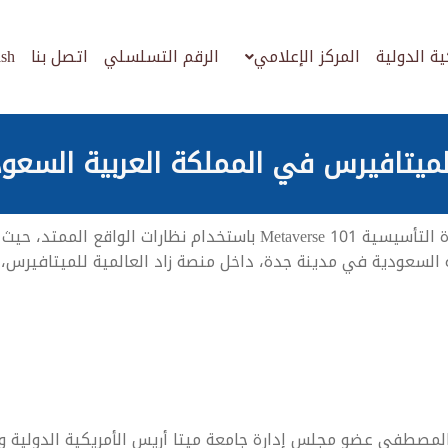
ية الدولية
المركز الإعلامي
الرقم التسلسلي
اتصل بنا
ish
 الميتافيرس في المملكة العربية السعو
في تجربة استثنائية ورائدة للتدريب عبر الميتافيرس، نُفِّذت الدورة التأسيسية verse 101
ة السعودية في مدينة جدة، داخل منصة زاد العالمية للميتافيرس، 
المصطفى عضو مجلس إدارة جامعة ميتا أريس الأمريكية الدولية وع