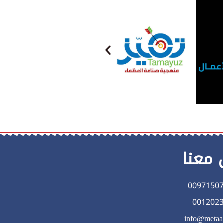
 معنا
0097150
001202
info@metaa