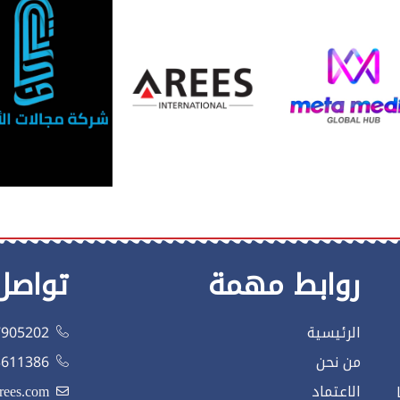
روابط مهمة
تواصل
الرئيسية
7905202
من نحن
3611386
الاعتماد
rees.com