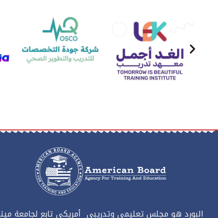
البورد هو مجلس تعليمي وتدريبي أمريكي تابع لجامعة ميتا