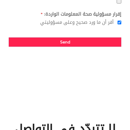
إقرار مسؤولية صحة المعلومات الواردة:
*
أقر أن ما ورد صحيح وعلى مسؤوليتي
Send
This
field
should
be left
blank
لا تتردّد في التواصل